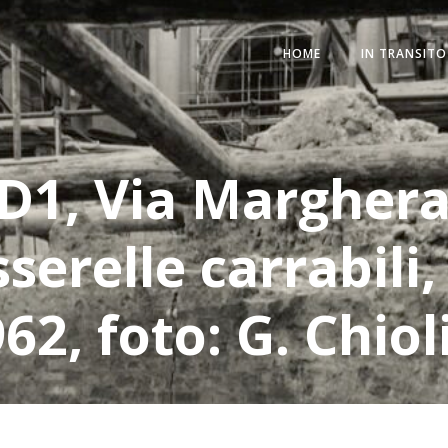
HOME
IN TRANSITO
 D1, Via Marghera
serelle carrabili
62, foto: G. Chiol