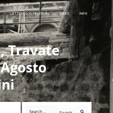
LOTTI DI COSTRUZIONE
VIDEO
INFO
, Travate
, Agosto
ini
Search