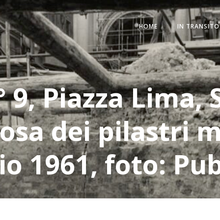
HOME
IN TRANSITO
° 9, Piazza Lima, 
osa dei pilastri me
o 1961, foto: Pub