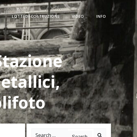
LOTTI DI COSTRUZIONE
VIDEO
INFO
Stazione
tallici,
lifoto
Search