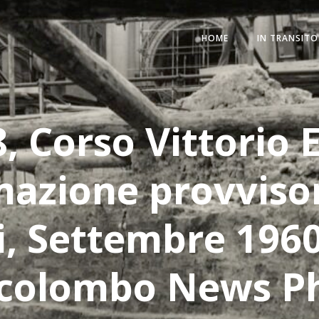
HOME
IN TRANSITO
8, Corso Vittorio
mazione provvisor
i, Settembre 1960
colombo News P