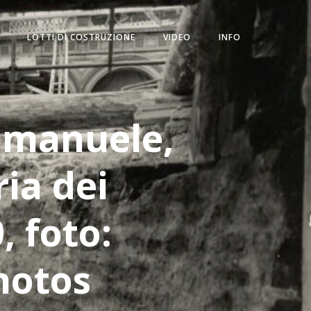
LOTTI DI COSTRUZIONE
VIDEO
INFO
 Emanuele,
ia dei
, foto:
hotos