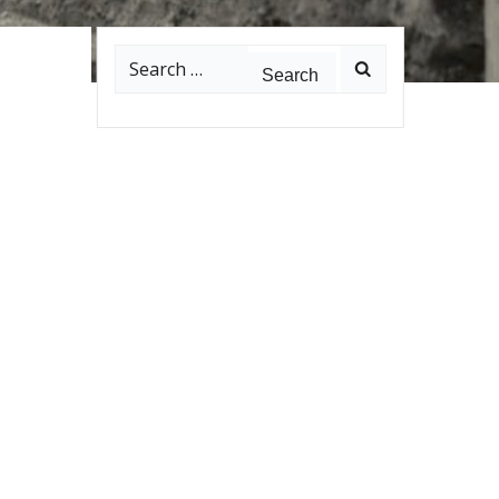
Search
for: