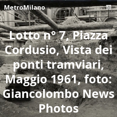
Skip
MetroMilano
to
content
Lotto n° 7, Piazza
Cordusio, Vista dei
ponti tramviari,
Maggio 1961, foto:
Giancolombo News
Photos