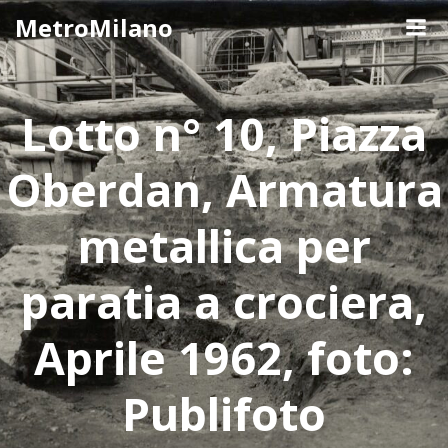
Skip
MetroMilano
to
content
Lotto n° 10, Piazza
Oberdan, Armatura
metallica per
paratia a crociera,
Aprile 1962, foto:
Publifoto