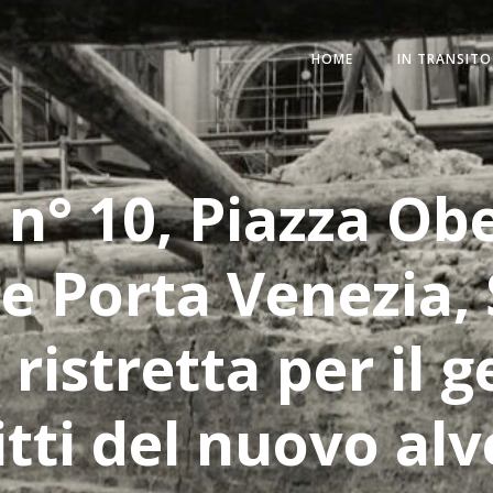
HOME
IN TRANSITO
 n° 10, Piazza Ob
e Porta Venezia, 
 ristretta per il g
itti del nuovo alv