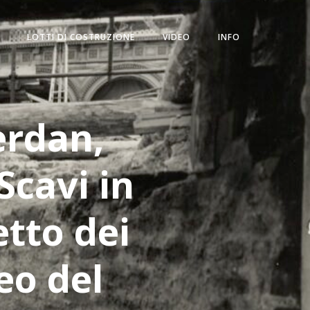
LOTTI DI COSTRUZIONE
VIDEO
INFO
erdan,
Scavi in
etto dei
eo del