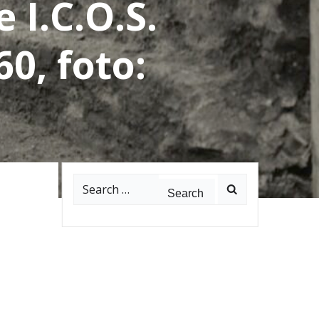
 I.C.O.S.
60, foto:
Search
for: