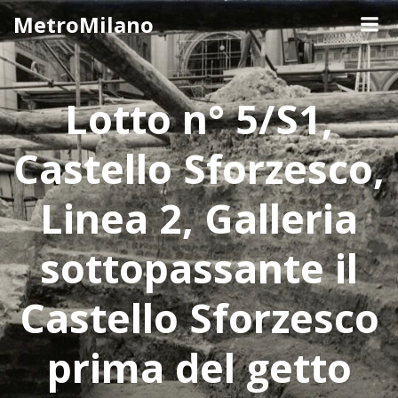
Skip
MetroMilano
to
content
Lotto n° 5/S1,
Castello Sforzesco,
Linea 2, Galleria
sottopassante il
Castello Sforzesco
prima del getto