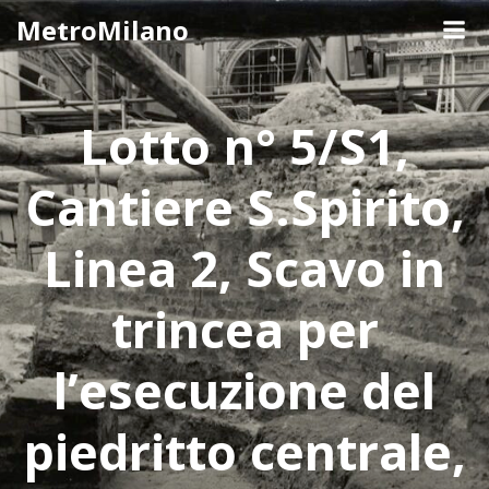
Skip
MetroMilano
to
content
Lotto n° 5/S1,
Cantiere S.Spirito,
Linea 2, Scavo in
trincea per
l’esecuzione del
piedritto centrale,