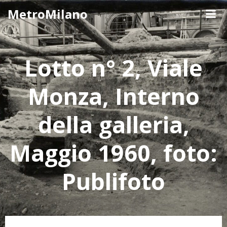
Skip
MetroMilano
to
content
Lotto n° 2, Viale
Monza, Interno
della galleria,
Maggio 1960, foto:
Publifoto