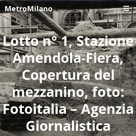
Skip
MetroMilano
to
content
Lotto n° 1, Stazione
Amendola-Fiera,
Copertura del
mezzanino, foto:
Fotoitalia – Agenzia
Giornalistica