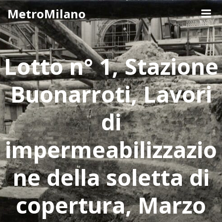
Skip
MetroMilano
to
content
Lotto n° 1, Stazione
Buonarroti, Lavori
di
impermeabilizzazio
ne della soletta di
copertura, Marzo